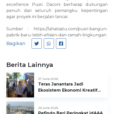
excellence Pusri. Daconi berharap dukungan
penuh dari seluruh pemangku kepentingan
agar proyek ini berjalan lancar.
Sumber : https://lahatsatu.com/pusri-bangun-
pabrik-baru-lebih-efisien-dan-ramah-lingkungan
Bagikan
Berita Lainnya
27 June 2026
Teras Janantara Jadi
Ekosistem Ekonomi Kreatif
Inklusif Bagi UMKM Binaan
26 June 2026
Pefindo Beri Peringkat idAAA