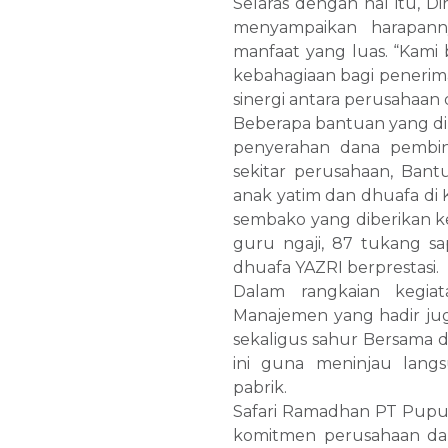
Selaras dengan hal itu, D
menyampaikan harapann
manfaat yang luas. “Kami
kebahagiaan bagi penerim
sinergi antara perusahaan 
Beberapa bantuan yang dib
penyerahan dana pembin
sekitar perusahaan, Ban
anak yatim dan dhuafa di
sembako yang diberikan k
guru ngaji, 87 tukang sa
dhuafa YAZRI berprestasi.
Dalam rangkaian kegia
Manajemen yang hadir jug
sekaligus sahur Bersama 
ini guna meninjau langs
pabrik.
Safari Ramadhan PT Pupuk 
komitmen perusahaan da