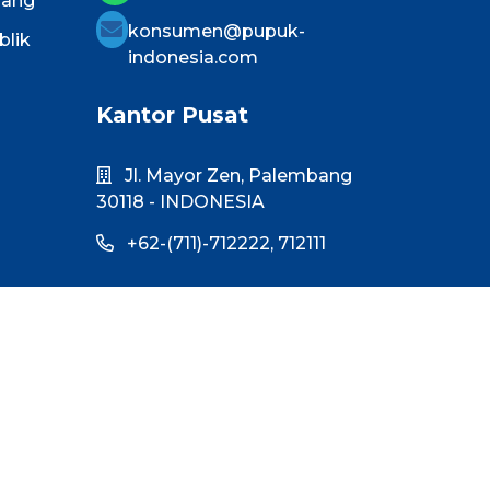
lang
konsumen@pupuk-
blik
indonesia.com
Kantor Pusat
Jl. Mayor Zen, Palembang
30118 - INDONESIA
+62-(711)-712222,
712111
Kantor Perwakilan
Jakarta
Wisma 101
Jalan Letjen S. Parman Kav. 101
Grogol Petamburan, Jakarta
Barat-DKI Jakarta. 11440