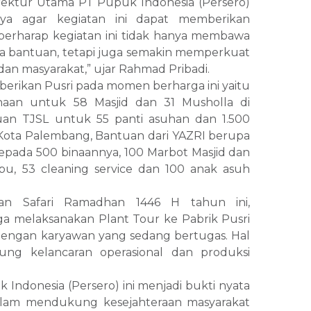
irektur Utama PT Pupuk Indonesia (Persero)
ya agar kegiatan ini dapat memberikan
 berharap kegiatan ini tidak hanya membawa
a bantuan, tetapi juga semakin memperkuat
dan masyarakat,” ujar Rahmad Pribadi.
erikan Pusri pada momen berharga ini yaitu
aan untuk 58 Masjid dan 31 Musholla di
tuan TJSL untuk 55 panti asuhan dan 1.500
 Kota Palembang, Bantuan dari YAZRI berupa
epada 500 binaannya, 100 Marbot Masjid dan
pu, 53 cleaning service dan 100 anak asuh
tan Safari Ramadhan 1446 H tahun ini,
a melaksanakan Plant Tour ke Pabrik Pusri
dengan karyawan yang sedang bertugas. Hal
ung kelancaran operasional dan produksi
Indonesia (Persero) ini menjadi bukti nyata
lam mendukung kesejahteraan masyarakat